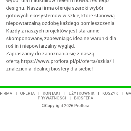
wybór dla miłośników zieleni i nowoczesnego
designu. Nasza firma oferuje szeroki wybór
gotowych ekosystemów w szkle, które stanowią
niepowtarzalną ozdobę każdego pomieszczenia.
Każdy z naszych projektów jest starannie
skomponowany, zapewniając idealne warunki dla
roślin i niepowtarzalny wygląd.
Zapraszamy do zapoznania się z naszą
ofertą
https://www.proflora.pl/pl/oferta/szkla/
i
znalezienia idealnej biosfery dla siebie!
FIRMA
|
OFERTA
|
KONTAKT
|
UŻYTKOWNIK
|
KOSZYK
|
GA
PRYWATNOŚCI
|
BIOSFERA
©Copyright 2026 Proflora